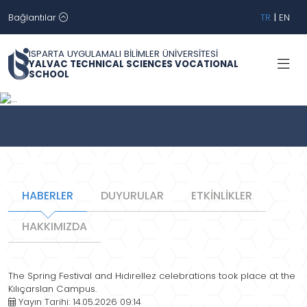
Bağlantılar
TR
|
EN
ISPARTA UYGULAMALI BİLİMLER ÜNİVERSİTESİ
YALVAC TECHNICAL SCIENCES VOCATIONAL
SCHOOL
Geri
İleri
HABERLER
DUYURULAR
ETKİNLİKLER
HAKKIMIZDA
The Spring Festival and Hıdırellez celebrations took place at the
Kılıçarslan Campus.
Yayın Tarihi: 14.05.2026 09:14