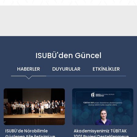
ISUBÜ'den Güncel
HABERLER
DUYURULAR
ETKİNLİKLER
ISUBÜ’de Nörobilimle
Akademisyenimiz TÜBİTAK
Güçlenen Aile İletişimi ve
1001 Projesi Desteklenmeye