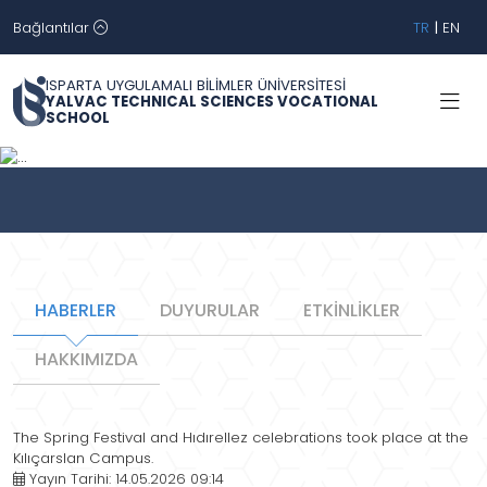
Bağlantılar
TR
|
EN
ISPARTA UYGULAMALI BİLİMLER ÜNİVERSİTESİ
YALVAC TECHNICAL SCIENCES VOCATIONAL
SCHOOL
Geri
İleri
HABERLER
DUYURULAR
ETKİNLİKLER
HAKKIMIZDA
The Spring Festival and Hıdırellez celebrations took place at the
Kılıçarslan Campus.
Yayın Tarihi: 14.05.2026 09:14