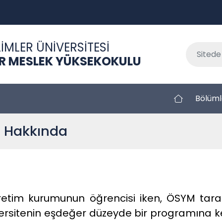
İMLER ÜNİVERSİTESİ
ER MESLEK YÜKSEKOKULU
Bölüml
a Hakkında
tim kurumunun öğrencisi iken, ÖSYM taraf
ersitenin eşdeğer düzeyde bir programına ke