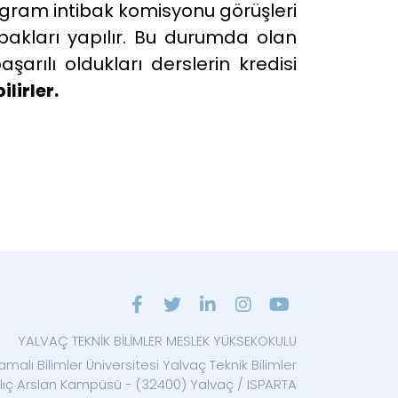
program intibak komisyonu görüşleri
tibakları yapılır. Bu durumda olan
rılı oldukları derslerin kredisi
lirler.
YALVAÇ TEKNİK BİLİMLER MESLEK YÜKSEKOKULU
malı Bilimler Üniversitesi Yalvaç Teknik Bilimler
ılıç Arslan Kampüsü - (32400) Yalvaç / ISPARTA