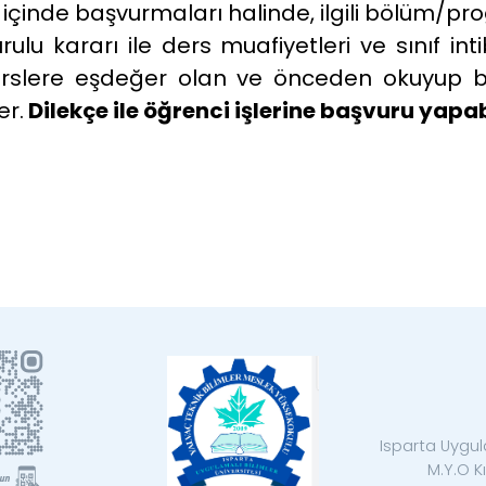
tası içinde başvurmaları halinde, ilgili bölüm/
urulu kararı ile ders muafiyetleri ve sınıf in
erslere eşdeğer olan ve önceden okuyup başa
er.
Dilekçe ile öğrenci işlerine başvuru yapabi
Isparta Uygula
M.Y.O K