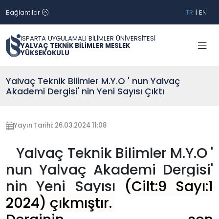
Bağlantılar
TR
|
EN
ISPARTA UYGULAMALI BİLİMLER ÜNİVERSİTESİ
YALVAÇ TEKNİK BİLİMLER MESLEK
YÜKSEKOKULU
Yalvaç Teknik Bilimler M.Y.O ' nun Yalvaç
Akademi Dergisi' nin Yeni Sayısı Çıktı
Yayın Tarihi: 26.03.2024 11:08
Yalvaç Teknik Bilimler M.Y.O '
nun Yalvaç Akademi Dergisi'
nin Yeni Sayısı
(Cilt:9 Sayı:1
2024
) çıkmıştır.