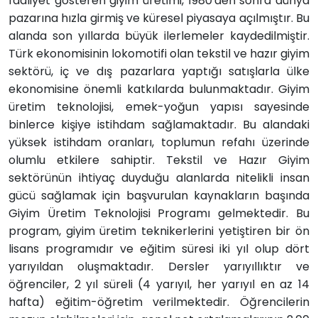
faaliyet gösteren giyim üretimi, 1980'den sonra dünya
pazarına hızla girmiş ve küresel piyasaya açılmıştır. Bu
alanda son yıllarda büyük ilerlemeler kaydedilmiştir.
Türk ekonomisinin lokomotifi olan tekstil ve hazır giyim
sektörü, iç ve dış pazarlara yaptığı satışlarla ülke
ekonomisine önemli katkılarda bulunmaktadır. Giyim
üretim teknolojisi, emek-yoğun yapısı sayesinde
binlerce kişiye istihdam sağlamaktadır. Bu alandaki
yüksek istihdam oranları, toplumun refahı üzerinde
olumlu etkilere sahiptir. Tekstil ve Hazır Giyim
sektörünün ihtiyaç duyduğu alanlarda nitelikli insan
gücü sağlamak için başvurulan kaynakların başında
Giyim Üretim Teknolojisi Programı gelmektedir. Bu
program, giyim üretim teknikerlerini yetiştiren bir ön
lisans programıdır ve eğitim süresi iki yıl olup dört
yarıyıldan oluşmaktadır. Dersler yarıyıllıktır ve
öğrenciler,
2 yıl süreli (4 yarıyıl, her yarıyıl en az 14
hafta) eğitim-öğretim verilmektedir. Öğrencilerin