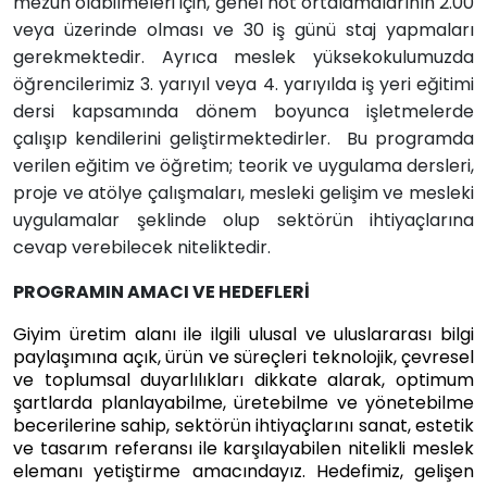
mezun olabilmeleri için, genel not ortalamalarının 2.00
veya üzerinde olması ve 30 iş günü staj yapmaları
gerekmektedir. Ayrıca meslek yüksekokulumuzda
öğrencilerimiz 3. yarıyıl veya 4. yarıyılda iş yeri eğitimi
dersi kapsamında dönem boyunca işletmelerde
çalışıp kendilerini geliştirmektedirler. Bu programda
verilen eğitim ve öğretim; teorik ve uygulama dersleri,
proje ve atölye çalışmaları, mesleki gelişim ve mesleki
uygulamalar şeklinde olup sektörün ihtiyaçlarına
cevap verebilecek niteliktedir.
PROGRAMIN AMACI VE HEDEFLERİ
Giyim üretim alanı ile ilgili ulusal ve uluslararası bilgi
paylaşımına açık, ürün ve süreçleri teknolojik, çevresel
ve toplumsal duyarlılıkları dikkate alarak, optimum
şartlarda planlayabilme, üretebilme ve yönetebilme
becerilerine sahip, sektörün ihtiyaçlarını sanat, estetik
ve tasarım referansı ile karşılayabilen nitelikli meslek
elemanı yetiştirme amacındayız. Hedefimiz, gelişen